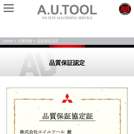
アウ
株式会社エイユ
スサ
イト
ツール
へ
Home
企業情報
品質保証認定
品質保証認定